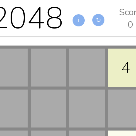
2048
Sco
i
↻
0
4